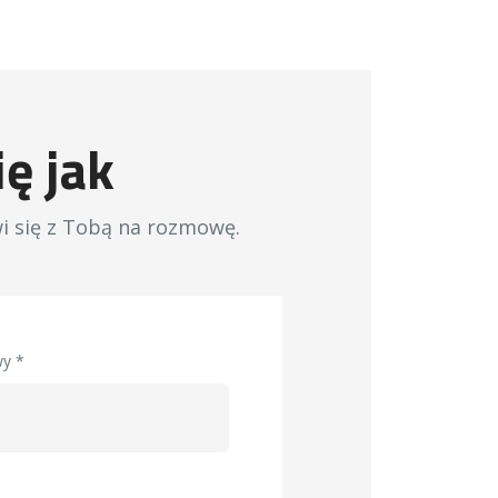
ę jak
i się z Tobą na rozmowę.
wy *