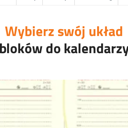
do okładek / personalizacja
Bloki notesów
Wybierz swój układ
bloków do kalendarz