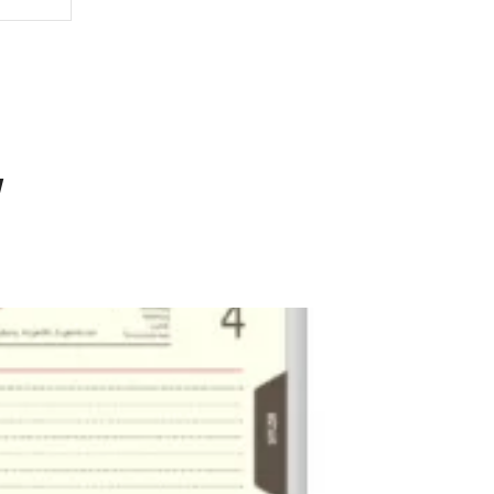
Dodatki do bloków / indywidualne projekty
bloków
y