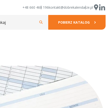
+48 660 460 196
kontakt@dobrekalendarze.pl
POBIERZ KATALOG
Kalendarze klasyczne
Notesy EKO
Opaski
Zestawy kalendarzy