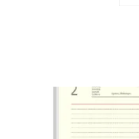
Dodatki 
okładek