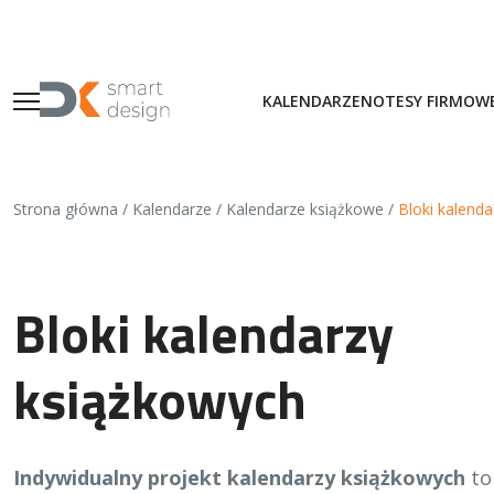
KALENDARZE
NOTESY FIRMOW
Kalendarze książkowe
Strona główna
/
Kalendarze
/
Kalendarze książkowe
/
Bloki kalend
Kalendarze ścienne
Kalendarze biurkowe
Bloki kalendarzy
książkowych
Kalendar
Notesy w
Bandero
Gry pla
Indywidualny projekt kalendarzy książkowych
to